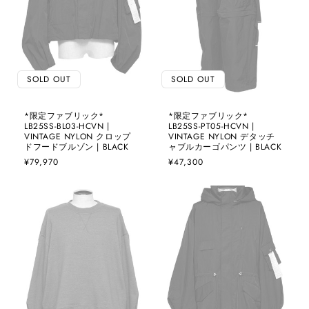
SOLD OUT
SOLD OUT
*限定ファブリック*
*限定ファブリック*
LB25SS-BL03-HCVN |
LB25SS-PT05-HCVN |
VINTAGE NYLON クロップ
VINTAGE NYLON デタッチ
ドフードブルゾン | BLACK
ャブルカーゴパンツ | BLACK
通
¥79,970
通
¥47,300
常
常
価
価
格
格