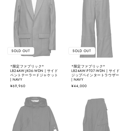
SOLD OUT
SOLD OUT
*限定ファブリック*
*限定ファブリック*
LB24AW-JK06-WDN | サイド
LB24AW-PT07-WDN | サイド
ベントテーラードジャケット
ジップペインタートラウザー
| NAVY
| NAVY
通
¥69,960
通
¥44,000
常
常
価
価
格
格