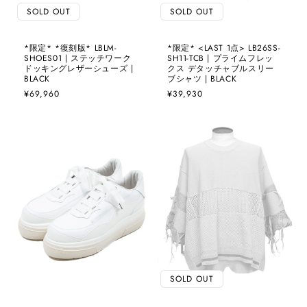
SOLD OUT
SOLD OUT
*限定* *復刻版* LBLM-
*限定* <LAST 1点> LB26SS-
SHOES01 | ステッチワーク
SH11-TCB | プライムフレッ
ドッキングレザーシューズ |
クス デタッチャブルスリー
BLACK
ブシャツ | BLACK
通
¥69,960
通
¥39,930
常
常
価
価
格
格
SOLD OUT