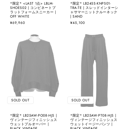
*限定* <LAST 1点> LBLM-
*限定* LB24SS-KNPS01-
SHOES02 | コンビネートプ
TRA-TE | スレッドインターシ
ラットフォームスニーカー |
ャサマーニットクルーネック
OFF WHITE
| SAND
通
¥69,960
通
¥45,100
常
常
価
価
格
格
SOLD OUT
SOLD OUT
*限定* LB25AW-PO08-HJS |
*限定* LB25AW-PT08-HJS |
ヴィンテージフィニッシュス
ヴィンテージフィニッシュス
ウェットプルオーバー |
ウェットイージーパンツ |
BLACK VINTAGE
BLACK VINTAGE