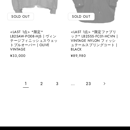
SOLD OUT
SOLD OUT
<LAST 1点> *限定*
<LAST 1点> *限定ファブリ
LB25AW-PO08-HJS | ヴィン
ック* LB25SS-FC01-HCVN |
テージフィニッシュスウェッ
VINTAGE NYLON フィッシ
トプルオーバー | OLIVE
ュテールスプリングコート |
VINTAGE
BLACK
通
¥33,000
通
¥89,980
常
常
価
価
格
格
1
…
2
3
23