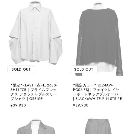
格
格
SOLD OUT
SOLD OUT
*限定*<LAST 1点>LB26SS-
*限定カラー* LB24AW-
SH11-TCB | プライムフレッ
PO06-FSJ | フェイクレイヤ
クス デタッチャブルスリー
ーボートネックプルオーバー
ブシャツ | GREIGE
| BLACK×WHITE PIN STRIPE
通
¥39,930
通
¥39,930
常
常
価
価
格
格