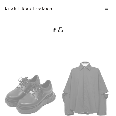
コンテン
ツに進む
コ
商品
レ
ク
シ
ョ
ン
: