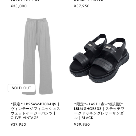
通
¥33,000
通
¥37,950
常
常
価
価
格
格
SOLD OUT
*限定* LB25AW-PT08-HJS |
*限定*<LAST 1点>*復刻版*
ヴィンテージフィニッシュス
LBLM-SHOES03 | ステッチワ
ウェットイージーパンツ |
ークドッキングレザーサンダ
OLIVE VINTAGE
ル | BLACK
通
¥37,950
通
¥59,950
常
常
価
価