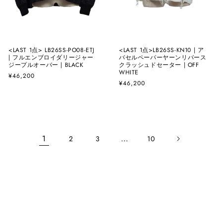
<LAST 1点> LB26SS-PO08-ETJ
<LAST 1点>LB26SS-KN10 | ア
| フルエンブロイダリージャー
バセルペーパーヤーンリバース
ジープルオーバー | BLACK
クラッシュドセーター | OFF
WHITE
通
¥46,200
通
¥46,200
常
常
価
価
格
格
1
…
2
3
10