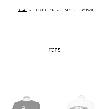
ITEMS
COLLECTION
INFO
MY PAGE
コ
TOPS
レ
ク
シ
ョ
ン
: