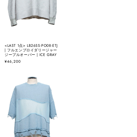
<LAST 1点> LB26SS-PO08-ETJ
| フルエンブロイダリージャー
ジープルオーバー | ICE GRAY
通
¥46,200
常
価
格