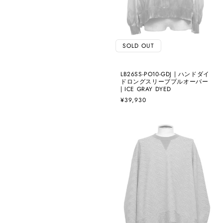
SOLD OUT
LB26SS-PO10-GDJ | ハンドダイ
ドロングスリーブプルオーバー
| ICE GRAY DYED
通
¥39,930
常
価
格