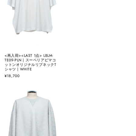
<再入荷><LAST 1点> LBLM-
TE09-PLN | スーペリアピマコ
ットンオリジナルリブネックT
シャツ | WHITE
通
¥18,700
常
価
格