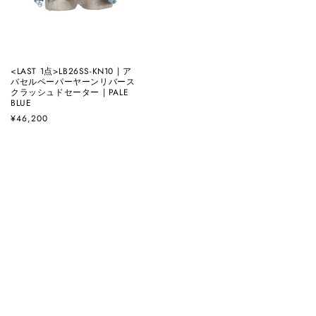
<LAST 1点>LB26SS-KN10 | ア
バセルペーパーヤーンリバース
クラッシュドセーター | PALE
BLUE
通
¥46,200
常
価
格