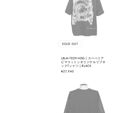
SOLD OUT
LBLM-TE09-HDG | スーペリア
ピマコットンオリジナルリブネ
ックTシャツ | BLACK
通
¥27,940
常
価
格