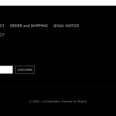
CT
ORDER and SHIPPING
LEGAL NOTICE
ICY
© 2026,
Licht Bestreben
Powered by Shopify