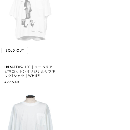
SOLD OUT
LBLM-TE09-HDF | スーペリア
ピマコットンオリジナルリブネ
ックTシャツ | WHITE
通
¥27,940
常
価
格