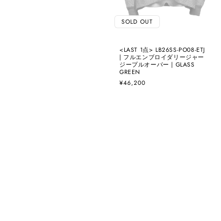
SOLD OUT
<LAST 1点> LB26SS-PO08-ETJ
| フルエンブロイダリージャー
ジープルオーバー | GLASS
GREEN
通
¥46,200
常
価
格