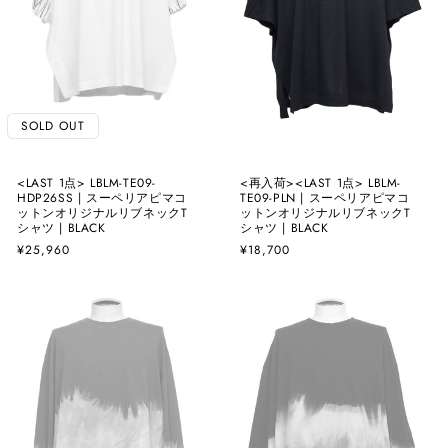
SOLD OUT
<LAST 1点> LBLM-TE09-
<再入荷><LAST 1点> LBLM-
HDP26SS | スーペリアピマコ
TE09-PLN | スーペリアピマコ
ットンオリジナルリブネックT
ットンオリジナルリブネックT
シャツ | BLACK
シャツ | BLACK
通
¥25,960
通
¥18,700
常
常
価
価
格
格