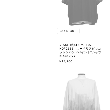
SOLD OUT
<LAST 1点>LBLM-TE09-
HDP26SS | スーペリアピマコ
ットンハンドペイントTシャツ |
BLACK×IVY
通
¥25,960
常
価
格