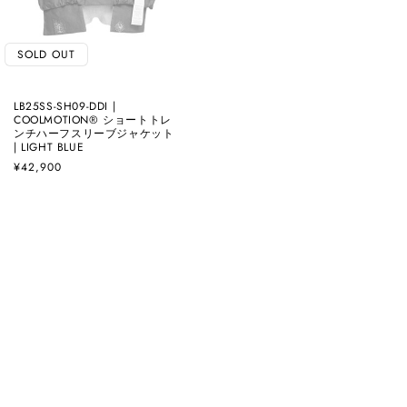
SOLD OUT
LB25SS-SH09-DDI |
COOLMOTION®️ ショートトレ
ンチハーフスリーブジャケット
| LIGHT BLUE
通
¥42,900
常
価
格