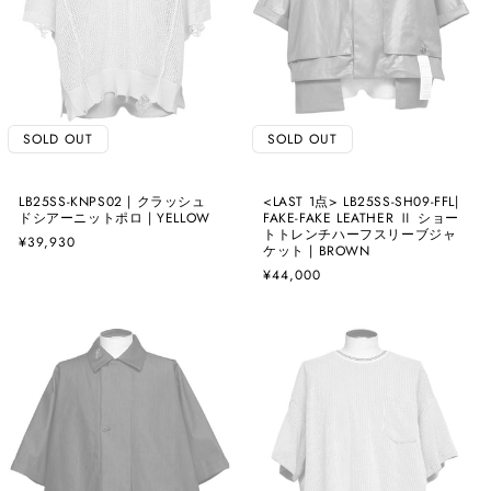
SOLD OUT
SOLD OUT
LB25SS-KNPS02 | クラッシュ
<LAST 1点> LB25SS-SH09-FFL|
ドシアーニットポロ | YELLOW
FAKE-FAKE LEATHER Ⅱ ショー
トトレンチハーフスリーブジャ
通
¥39,930
ケット | BROWN
常
通
¥44,000
価
常
格
価
格