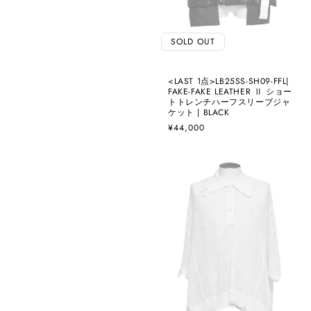
SOLD OUT
<LAST 1点>LB25SS-SH09-FFL|
FAKE-FAKE LEATHER Ⅱ ショー
トトレンチハーフスリーブジャ
ケット | BLACK
通
¥44,000
常
価
格