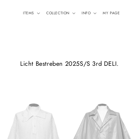
ITEMS
COLLECTION
INFO
MY PAGE
コ
Licht Bestreben 2025S/S 3rd DELI.
レ
ク
シ
ョ
ン
: