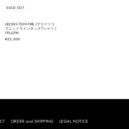
SOLD OUT
LB25SS-TE09-FRB |プリーツリ
ブニットラインネックTシャツ |
YELLOW
通
¥22,000
常
価
格
CT
ORDER and SHIPPING
LEGAL NOTICE