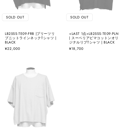
SOLD OUT
SOLD OUT
LB25SS-TE09-FRB |プリーツリ
<LAST 1点>LB25SS-TE09-PLN
ブニットラインネックTシャツ |
| スーペリアピマコットンオリ
BLACK
ジナルリブTシャツ | BLACK
通
¥22,000
通
¥18,700
常
常
価
価
格
格