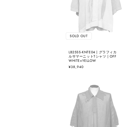
SOLD OUT
LB25SS-KNTE04 | グラフィカ
ルサマーニットTシャツ | OFF
WHITE×YELLOW
通
¥38,940
常
価
格