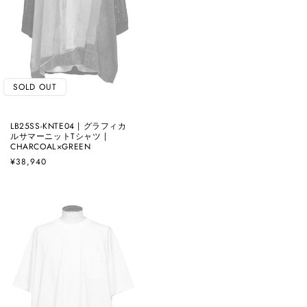
SOLD OUT
LB25SS-KNTE04 | グラフィカ
ルサマーニットTシャツ |
CHARCOAL×GREEN
通
¥38,940
常
価
格