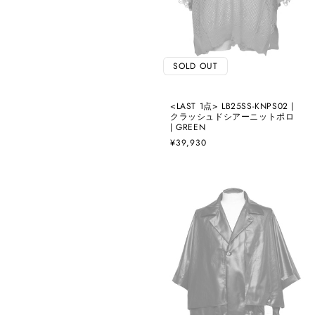
SOLD OUT
<LAST 1点> LB25SS-KNPS02 |
クラッシュドシアーニットポロ
| GREEN
通
¥39,930
常
価
格