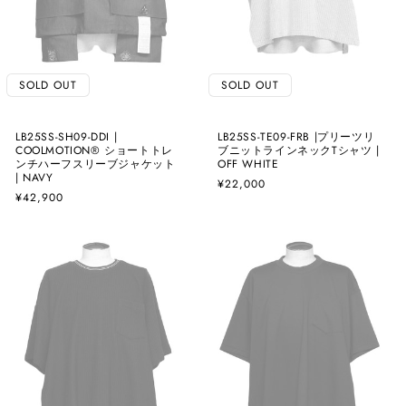
SOLD OUT
SOLD OUT
LB25SS-SH09-DDI |
LB25SS-TE09-FRB |プリーツリ
COOLMOTION®️ ショートトレ
ブニットラインネックTシャツ |
ンチハーフスリーブジャケット
OFF WHITE
| NAVY
通
¥22,000
通
¥42,900
常
常
価
価
格
格