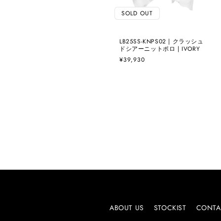
SOLD OUT
LB25SS-KNPS02 | クラッシュ
ドシアーニットポロ | IVORY
通
¥39,930
常
価
格
ABOUT US
STOCKIST
CONTA