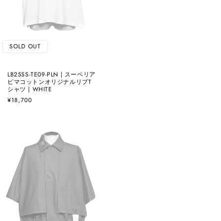
SOLD OUT
LB25SS-TE09-PLN | スーペリア
ピマコットンオリジナルリブT
シャツ | WHITE
通
¥18,700
常
価
格