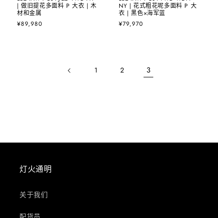
| 做旧提花多面料 P 大衣 | 木
NY | 花式粗花呢多面料 P 大
材和金属
衣 | 黑色×海军蓝
常
¥89,980
常
¥79,970
规
规
价
价
格
格
3
1
2
灯火通明
关于我们
配货员