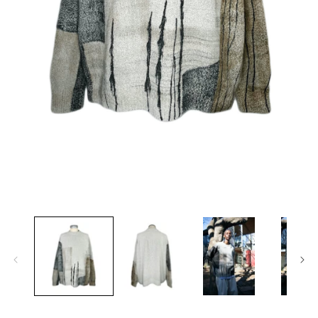
モ
ー
ダ
ル
で
メ
デ
ィ
ア
(1)
(2
を
開
く