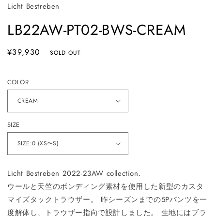
Licht Bestreben
LB22AW-PT02-BWS-CREAM
通
¥39,930
SOLD OUT
常
価
COLOR
格
SIZE
Licht Bestreben 2022-23AW collection.
ウールと天竺のボンディング素材を使用した新型のカスタ
マイズタックトラウザー。 昨シーズンまでの5Pパンツを一
度解体し、トラウザー指向で設計しました。 生地にはブラ