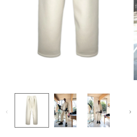
モ
ー
ダ
ル
で
メ
デ
ィ
ア
(1)
を
開
(2
く