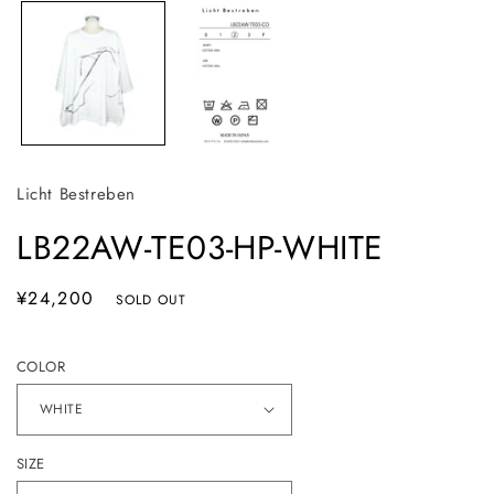
ア
(1)
を
開
く
(2
Licht Bestreben
LB22AW-TE03-HP-WHITE
通
¥24,200
SOLD OUT
常
価
COLOR
格
SIZE