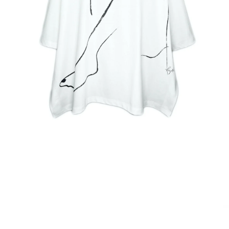
モ
ー
ダ
ル
で
メ
デ
ィ