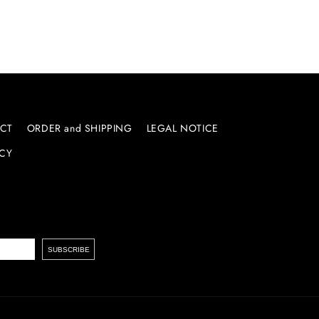
CT
ORDER and SHIPPING
LEGAL NOTICE
ICY