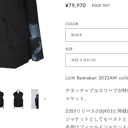
通
¥79,970
SOLD OUT
常
価
COLOR
格
SIZE
Licht Bestreben 2023AW colle
デタッチャブルスリーブが特
ャケット。
23SSリリースのSJK03と
ジャケットとしてもベストと
今作はフィールドジャケット