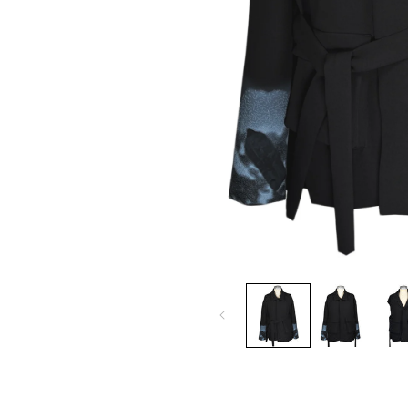
モ
ー
ダ
ル
で
メ
デ
ィ
ア