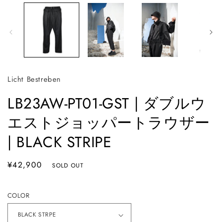
ア
(1)
を
開
(2
く
Licht Bestreben
LB23AW-PT01-GST | ダブルウ
エストジョッパートラウザー
| BLACK STRIPE
通
¥42,900
SOLD OUT
常
価
COLOR
格