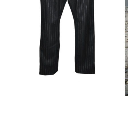
モ
ー
ダ
ル
で
メ
デ
ィ