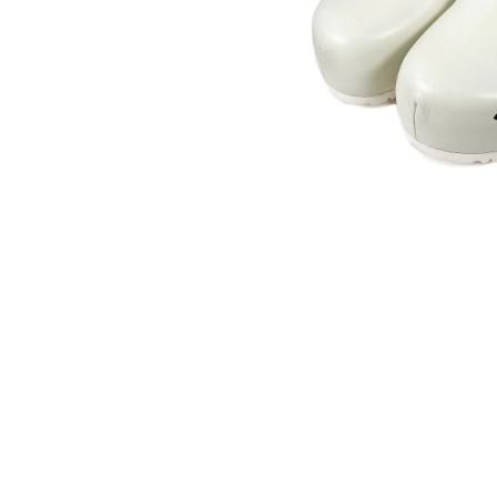
モ
ー
ダ
ル
で
メ
デ
ィ
ア