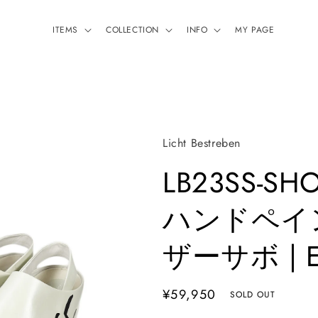
ITEMS
COLLECTION
INFO
MY PAGE
Licht Bestreben
LB23SS-SHO
ハンドペイ
ザーサボ | E
通
¥59,950
SOLD OUT
常