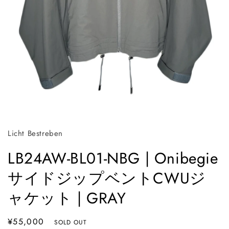
モ
ー
ダ
ル
Licht Bestreben
で
メ
LB24AW-BL01-NBG | Onibegie
デ
ィ
サイドジップベントCWUジ
ア
(1)
ャケット | GRAY
を
開
く
通
¥55,000
SOLD OUT