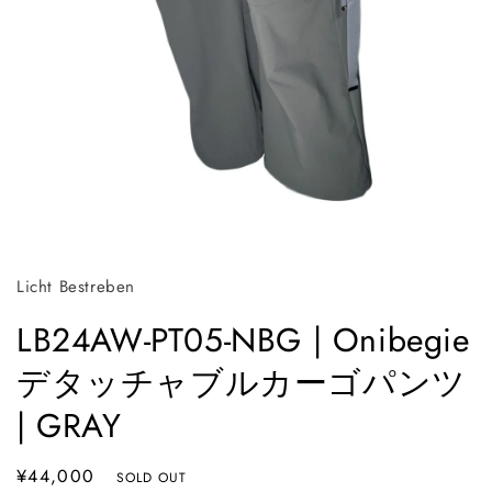
モ
ー
ダ
ル
Licht Bestreben
で
メ
LB24AW-PT05-NBG | Onibegie
デ
ィ
デタッチャブルカーゴパンツ
ア
(1)
| GRAY
を
開
く
通
¥44,000
SOLD OUT