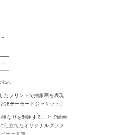
ction.
した
プ
リ
ン
トで
抽象画
を
表
現
型2Bテーラー
ド
ジャケット。
の
重
なりを
利
用することで
絵画
に仕立てたオリジナルグラフ
ザ
イナー
直筆
。