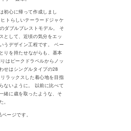
は
初心
に
帰
って作
成
しまし
リ
ヒ
トらしいテーラー
ド
ジャケ
Wのダ
ブ
ル
ブレ
スト
モデ
ル。
そ
スとして、
近頃
の
気
分をエッ
いう
デザ
イ
ン
工
程
です。
ベ
ー
とりを
持
た
せ
ながら
も
、
基
本
周
りは
ピ
ーク
ド
ラ
ペ
ルから
ノ
ッ
わせ
はシ
ン
グルタイ
プ
の2B
りリラックスした着
心
地を目指
らないように。
以前
に
比べ
て
一
緒
に
歳
を取ったような、
そ
た。
商品ページです。