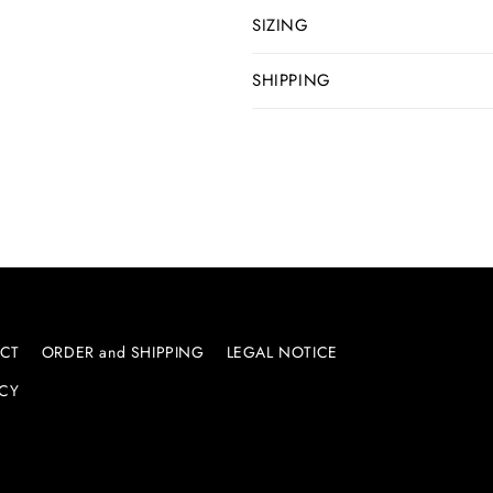
SIZING
SHIPPING
CT
ORDER and SHIPPING
LEGAL NOTICE
ICY