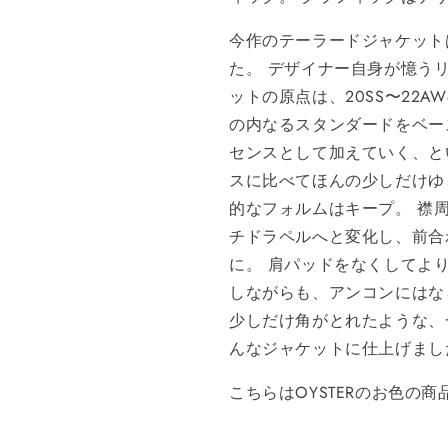
今
作のテーラー
ド
ジャケット
た。
デザ
イナー
自身
が
憶
う
ットの
原点
は、20SS〜22A
の
内
なるスタ
ン
ダー
ド
を
ベ
ー
セ
ン
スとして加えていく、と
スに
比べ
て
ほん
の
少
しだけ
ゆ
的なフ
ォ
ル
ム
は
キ
ー
プ
。
襟
チド
ラ
ペ
ル
へ
と
変化
し、
前合
に。
肩
パッ
ド
をなくしてよ
しながら
も
、ア
ンコン
にはな
少
しだけ
角
がとれたような、
ん
なジャケットに仕上げまし
こちらはOYSTERのお色の