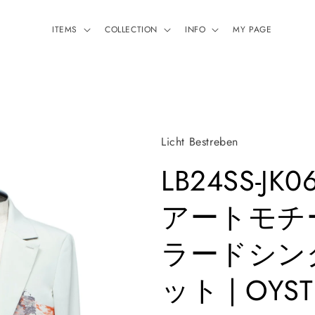
ITEMS
COLLECTION
INFO
MY PAGE
Licht Bestreben
LB24SS-JK06
アートモチ
ラードシン
ット | OYST