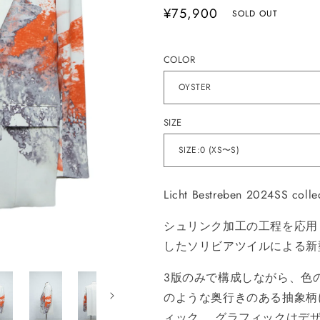
通
¥75,900
SOLD OUT
常
価
COLOR
格
SIZE
Licht Bestreben 2024SS colle
シ
ュ
リ
ン
ク加工の工
程
を
応
用
した
ソ
リ
ビ
ア
ツ
イルによる新
3
版
のみで
構成
しながら、
色
のような
奥行
きの
あ
る
抽象柄
ィック。 グラフィックは
デ