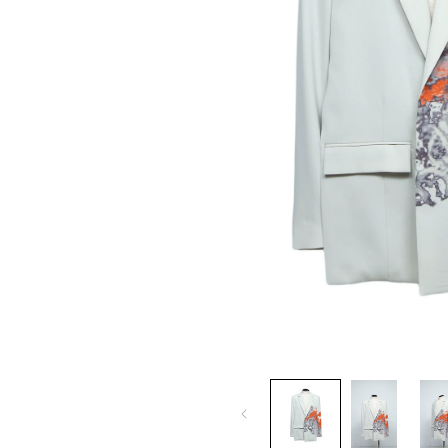
モ
ー
ダ
ル
で