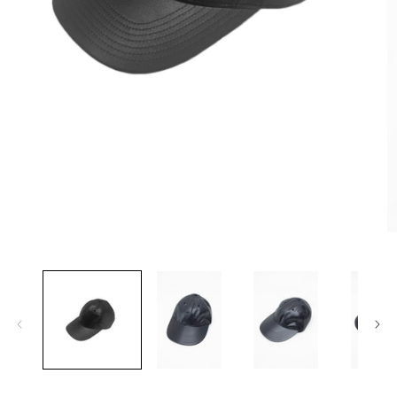
モ
ー
ダ
ル
で
メ
デ
ィ
ア
(1)
(2
を