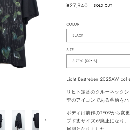
通
¥27,940
SOLD OUT
常
価
COLOR
格
SIZE
Licht Bestreben 2025AW colle
リヒト定番のクルーネックシ
季のアイコンである蔦柄をハ
ボディは前作のTE09から変
プド丈サイズが廃止になり、
展開となりました。