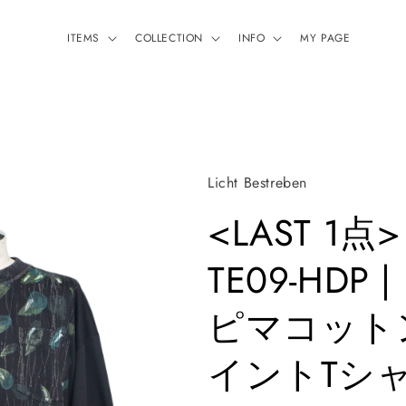
ITEMS
COLLECTION
INFO
MY PAGE
Licht Bestreben
<LAST 1点>
TE09-HDP
ピマコット
イントTシャツ