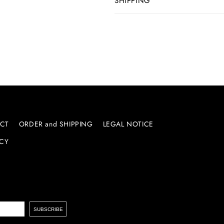
SHIPPING
CT
ORDER and SHIPPING
LEGAL NOTICE
ICY