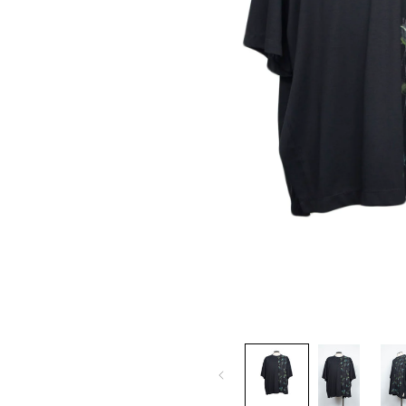
モ
ー
ダ
ル
で