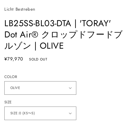
開
Licht Bestreben
く
LB25SS-BL03-DTA | 'TORAY'
Dot Air®︎ クロップドフードブ
ルゾン | OLIVE
通
¥79,970
SOLD OUT
常
価
COLOR
格
SIZE