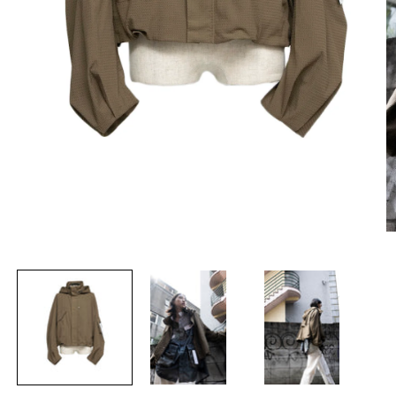
モ
ー
ダ
ル
で
メ
デ
ィ
ア
(1)
(2
を