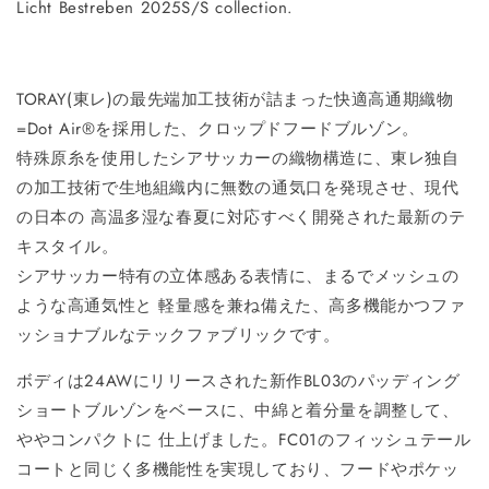
Licht Bestreben 2025S/S collection.
TORAY(東レ)の最先端加工技術が詰まった快適高通期織物
=Dot Air®を採用した、クロップドフードブルゾン。
特殊原糸を使用したシアサッカーの織物構造に、東レ独自
の加工技術で生地組織内に無数の通気口を発現させ、現代
の日本の 高温多湿な春夏に対応すべく開発された最新のテ
キスタイル。
シアサッカー特有の立体感ある表情に、まるでメッシュの
ような高通気性と 軽量感を兼ね備えた、高多機能かつファ
ッショナブルなテックファブリックです。
ボディは24AWにリリースされた新作BL03のパッディング
ショートブルゾンをベースに、中綿と着分量を調整して、
ややコンパクトに 仕上げました。FC01のフィッシュテール
コートと同じく多機能性を実現しており、フードやポケッ