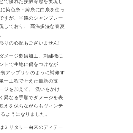
とで優れた接触冷感を実現し
糸に染色糸・緯糸に白糸を使っ
ですが、平織のシャンブレー
現しており、 高温多湿な春夏
。
移りの心配もございません!
ダメージ刺繍加工。刺繍機に
ントで生地に傷をつけなが
で裏アップリケのように補修す
単一工程で叶えた最新の技
ージを加えて、 洗いをかけ
く異なる手順でダメージを表
映えを保ちながらもヴィンテ
きるようになりました。
はミリタリー由来のディテー