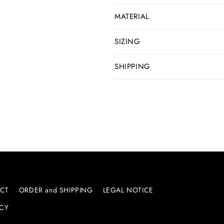
MATERIAL
SIZING
SHIPPING
CT
ORDER and SHIPPING
LEGAL NOTICE
ICY