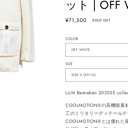
ット | OFF 
通
¥71,500
SOLD OUT
常
価
COLOR
格
SIZE
Licht Bestreben 2025SS colle
COOLMOTION®️の高機
工のミリタリーディテールテ
COOLMOTION®️とは優