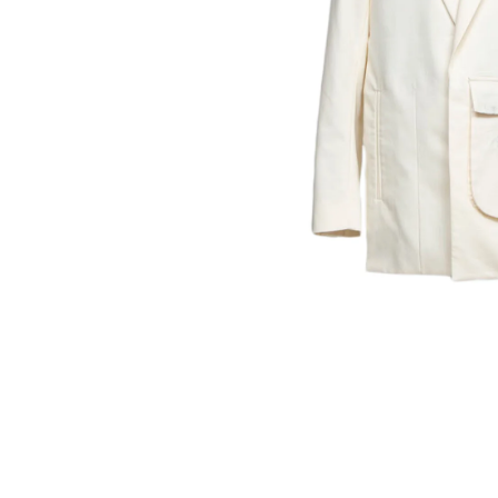
モ
ー
ダ
ル
で