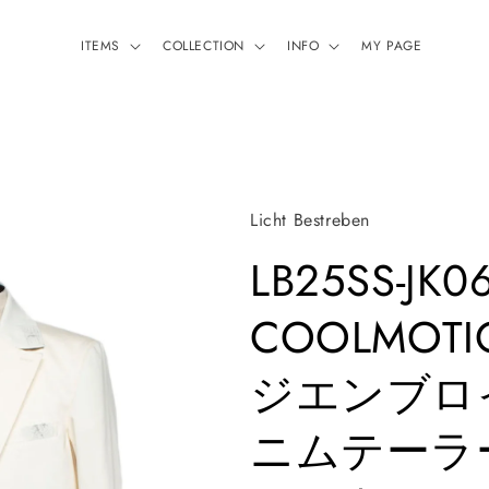
ITEMS
COLLECTION
INFO
MY PAGE
Licht Bestreben
LB25SS-JK06
COOLMOT
ジエンブロ
ニムテーラ