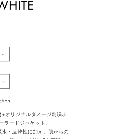
WHITE
ction.
能素材+オリジナルダメージ刺繍加
ーラードジャケット。
れた吸水・速乾性に加え、肌からの