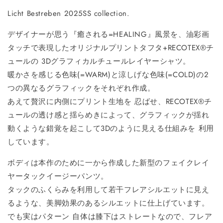
Licht Bestreben 2025SS collection.
デザイナーが思う『癒される=HEALING』風景を、油彩画
タッチで表現したオリジナルプリントタフタ+RECOTEX®️チ
ュールの 3Dグラフィカルチュールレイヤーシャツ。
暖かさを感じる色味(=WARM)と涼しげな色味(=COLD)の2
つの異なるグラフィックをそれぞれ作成。
あえて贅沢に内側にプリント生地を 忍ばせ、RECOTEX®️チ
ュールの透け感と揺らめきによって、グラフィックが揺れ
動くような錯覚を起こして3Dのように見える仕組みを 利用
しています。
ボディは本作のために一から作成した新型のフェイクレイ
ヤータックイージーパンツ。
タックのふくらみを利用して若干フレアシルエットに見え
るような、美脚効果のあるシルエットに仕上げています。
でも実はパターン 自体は膝下はストレートなので、フレア