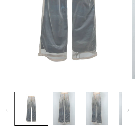
モ
ー
ダ
ル
で
メ
デ
ィ
ア
(1)
(2
を