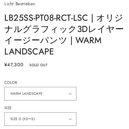
Licht Bestreben
開
く
LB25SS-PT08-RCT-LSC | オリジ
ナルグラフィック3Dレイヤー
イージーパンツ | WARM
LANDSCAPE
通
¥47,300
SOLD OUT
常
価
COLOR
格
SIZE