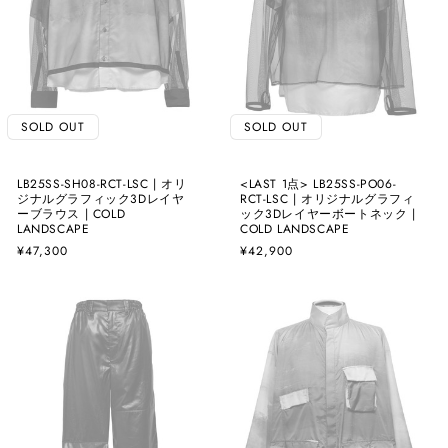
SOLD OUT
SOLD OUT
LB25SS-SH08-RCT-LSC | オリ
<LAST 1点> LB25SS-PO06-
ジナルグラフィック3Dレイヤ
RCT-LSC | オリジナルグラフィ
ーブラウス | COLD
ック3Dレイヤーボートネック |
LANDSCAPE
COLD LANDSCAPE
通
¥47,300
通
¥42,900
常
常
価
価
格
格