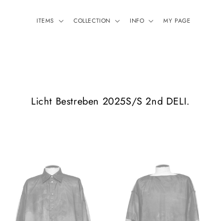
ITEMS
COLLECTION
INFO
MY PAGE
コ
Licht Bestreben 2025S/S 2nd DELI.
レ
ク
シ
ョ
ン
: