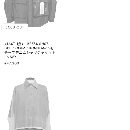
SOLD OUT
<LAST 1点> LB25SS-SH07-
DDI| COOLMOTION®️ M-65モ
チーフデニムシャツジャケット
| NAVY
通
¥47,300
常
価
格