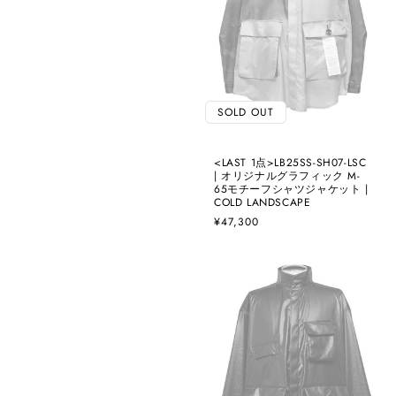
SOLD OUT
<LAST 1点>LB25SS-SH07-LSC
| オリジナルグラフィック M-
65モチーフシャツジャケット |
COLD LANDSCAPE
通
¥47,300
常
価
格