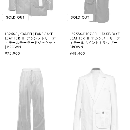
SOLD OUT
SOLD OUT
LB25SS-JK06-FFL| FAKE-FAKE
LB25SS-PT07-FFL | FAKE-FAKE
LEATHER Ⅱ アシンメトリーデ
LEATHER Ⅱ アシンメトリーデ
ィテールテーラードジャケット
ィテールペイントトラウザー |
| BROWN
BROWN
通
¥75,900
通
¥48,400
常
常
価
価
格
格