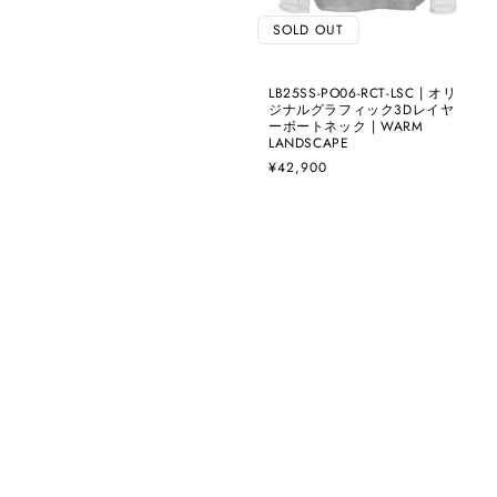
SOLD OUT
LB25SS-PO06-RCT-LSC | オリ
ジナルグラフィック3Dレイヤ
ーボートネック | WARM
LANDSCAPE
通
¥42,900
常
価
格