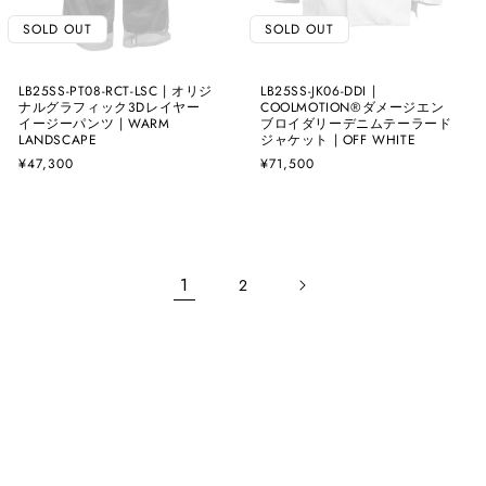
SOLD OUT
SOLD OUT
LB25SS-PT08-RCT-LSC | オリジ
LB25SS-JK06-DDI |
ナルグラフィック3Dレイヤー
COOLMOTION®️ダメージエン
イージーパンツ | WARM
ブロイダリーデニムテーラード
LANDSCAPE
ジャケット | OFF WHITE
通
¥47,300
通
¥71,500
常
常
価
価
格
格
1
2