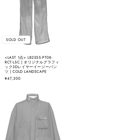
SOLD OUT
<LAST 1点> LB25SS-PT08-
RCT-LSC | オリジナルグラフィ
ック3Dレイヤーイージーパン
ツ | COLD LANDSCAPE
通
¥47,300
常
価
格