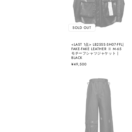
SOLD OUT
<LAST 1点> LB25SS-SH07-FFL|
FAKE-FAKE LEATHER Ⅱ M-65
モチーフシャツジャケット |
BLACK
通
¥49,500
常
価
格