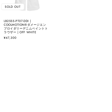
SOLD OUT
LB25SS-PT07-DDI |
COOLMOTION®️ダメージエン
ブロイダリーデニムペイントト
ラウザー | OFF WHITE
通
¥47,300
常
価
格