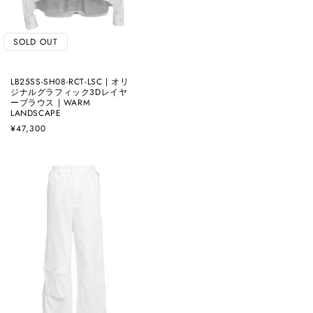
SOLD OUT
LB25SS-SH08-RCT-LSC | オリ
ジナルグラフィック3Dレイヤ
ーブラウス | WARM
LANDSCAPE
通
¥47,300
常
価
格