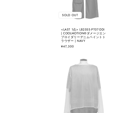
SOLD OUT
<LAST 1点> LB25SS-PT07-DDI
| COOLMOTION®️ダメージエン
ブロイダリーデニムペイントト
ラウザー | NAVY
通
¥47,300
常
価
格