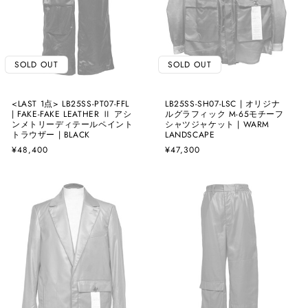
SOLD OUT
SOLD OUT
<LAST 1点> LB25SS-PT07-FFL
LB25SS-SH07-LSC | オリジナ
| FAKE-FAKE LEATHER Ⅱ アシ
ルグラフィック M-65モチーフ
ンメトリーディテールペイント
シャツジャケット | WARM
トラウザー | BLACK
LANDSCAPE
通
¥48,400
通
¥47,300
常
常
価
価
格
格